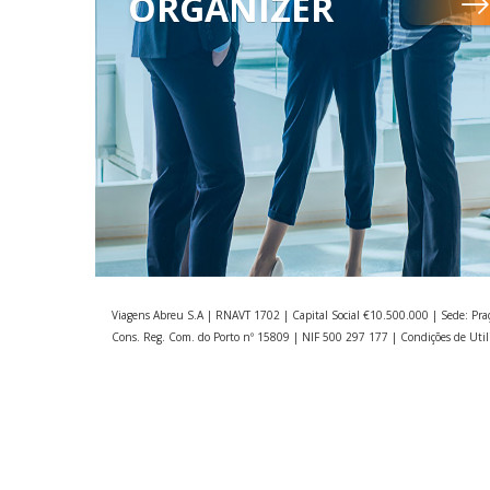
ORGANIZER
Viagens Abreu S.A | RNAVT 1702 | Capital Social €10.500.000 | Sede: Pra
Cons. Reg. Com. do Porto nº 15809 | NIF 500 297 177 |
Condições de Util